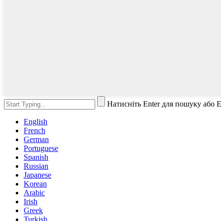
Натисніть Enter для пошуку або 
English
French
German
Portuguese
Spanish
Russian
Japanese
Korean
Arabic
Irish
Greek
Turkish