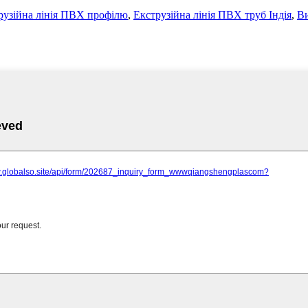
рузійна лінія ПВХ профілю
,
Екструзійна лінія ПВХ труб Індія
,
Ви