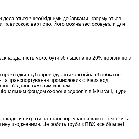
они додаються з необхідними добавками і формуються
и та високою вартістю. Його можна застосовувати для
пускна здатність може бути збільшена на 20% порівняно з
 Для прокладки трубопроводу антикорозійна обробка не
ння та транспортування промислових стічних вод.
ання з’єднане гумовим кільцем.
Національним фондом охорони здоров'я в Мічигані, щури
аощадити витрати на транспортування важкої техніки та
ся неушкодженими. Це робить труби з ПВХ все більше і