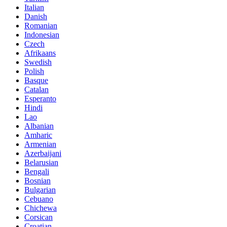
Italian
Danish
Romanian
Indonesian
Czech
Afrikaans
Swedish
Polish
Basque
Catalan
Esperanto
Hindi
Lao
Albanian
Amharic
Armenian
Azerbaijani
Belarusian
Bengali
Bosnian
Bulgarian
Cebuano
Chichewa
Corsican
Croatian