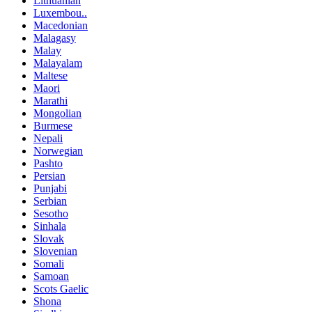
Lithuanian
Luxembou..
Macedonian
Malagasy
Malay
Malayalam
Maltese
Maori
Marathi
Mongolian
Burmese
Nepali
Norwegian
Pashto
Persian
Punjabi
Serbian
Sesotho
Sinhala
Slovak
Slovenian
Somali
Samoan
Scots Gaelic
Shona