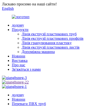
Ласкаво просимо на наші сайти!
English
додому
Продукти
Лінія екструзії пластикових труб
Лінія екструзії пластикових профілів
Лінія гранулювання пластику
Лінія екструзії пластикових листів
Допоміжна машина
Новини
Виставка
Про нас
Зв'яжіться з нами
додому
Новини
Переваги ПВХ труб