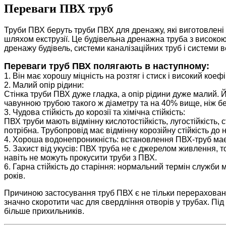
Переваги ПВХ труб
Труби ПВХ беруть труби ПВХ для дренажу, які виготовлені
шляхом екструзії. Це будівельна дренажна труба з високо
дренажу будівель, системи каналізаційних труб і системи 
Переваги труб ПВХ полягають в наступному:
1. Він має хорошу міцність на розтяг і стиск і високий коеф
2. Малий опір рідини:
Стінка труби ПВХ дуже гладка, а опір рідини дуже малий. 
чавунною трубою такого ж діаметру та на 40% вище, ніж бе
3. Чудова стійкість до корозії та хімічна стійкість:
ПВХ труби мають відмінну кислотостійкість, лугостійкість, 
потрібна. Трубопровід має відмінну корозійну стійкість до 
4. Хороша водонепроникність: встановлення ПВХ-труб має 
5. Захист від укусів: ПВХ труба не є джерелом живлення, т
навіть не можуть прокусити труби з ПВХ.
6. Гарна стійкість до старіння: нормальний термін служби 
років.
Причиною застосування труб ПВХ є не тільки перераховані
значно скоротити час для свердління отворів у трубах. Пі
більше прихильників.