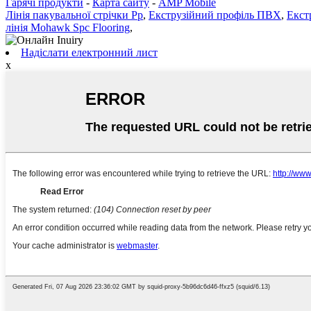
Гарячі продукти
-
Карта сайту
-
AMP Mobile
Лінія пакувальної стрічки Pp
,
Екструзійний профіль ПВХ
,
Екст
лінія Mohawk Spc Flooring
,
Надіслати електронний лист
x