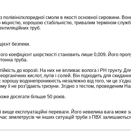
 з полівінілхлоридної смоли в якості основної сировини. В
ю міцністю, хорошою стабільністю, тривалим терміном служб
вентиляційних труб.
іцієнт безпеки.
Його коефіцієнт шорсткості становить лише 0,009. Його про
тонна труба.
стійкість до корозії. На них не впливає волога і PH грунту.
неорганічних кислот, лугів і солей. Він підходить для скида
хорошу водонепроникність незалежно від того, чи це з’єдн
ому її не роз’їдають гризуни. Згідно з тестом, проведеним 
може досягати більше 50 років.
 вище експлуатаційні переваги. Його невелика вага може з
д час землетрусів чи інших ситуацій труби з ПВХ залишають