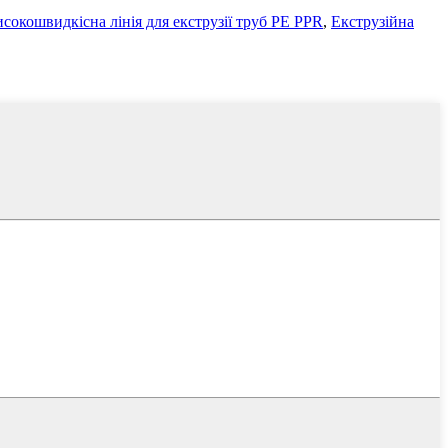
сокошвидкісна лінія для екструзії труб PE PPR
,
Екструзійна