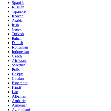
Spanish
Russian
Japanese
Korean
Arabic
Irish
Greek
Turkish
Italian
Danish
Romanian
Indonesian
Czech
Afrikaans
Swedish
Polish
Basque
Catalan
Esperanto
Hindi
Lao
Albanian
Amharic
Armenian
Azerbaijani