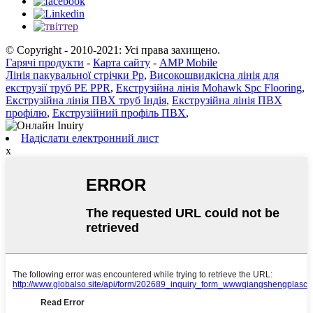
© Copyright - 2010-2021: Усі права захищено.
Гарячі продукти
-
Карта сайту
-
AMP Mobile
Лінія пакувальної стрічки Pp
,
Високошвидкісна лінія для
екструзії труб PE PPR
,
Екструзійна лінія Mohawk Spc Flooring
,
Екструзійна лінія ПВХ труб Індія
,
Екструзійна лінія ПВХ
профілю
,
Екструзійний профіль ПВХ
,
Надіслати електронний лист
x