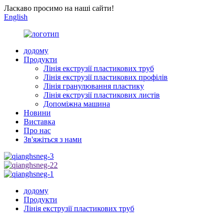
Ласкаво просимо на наші сайти!
English
додому
Продукти
Лінія екструзії пластикових труб
Лінія екструзії пластикових профілів
Лінія гранулювання пластику
Лінія екструзії пластикових листів
Допоміжна машина
Новини
Виставка
Про нас
Зв'яжіться з нами
додому
Продукти
Лінія екструзії пластикових труб