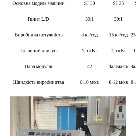
Основна модель машини
SJ-30
SJ-35
Гвинт L/D
30:1
30:1
Виробнича потужність
8 кг/год
15 кг/год
25
Головний двигун
5,5 кВт
7,5 кВт
1
Пара модулів
42
Залежить
За
Швидкість виробництва
6-10 м/хв
8-12 м/хв
8-