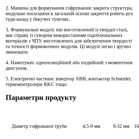
2. Машина для формування гофрування: закрита структура,
модульне посилання в загальній основі закриття робить рух
туди-назад у біжучих тунелях.
3. Формувальні модулі: він виготовлений із твердої сталі,
має справу із суворим використанням оздоблювальних
матеріалів з ЧПУ, виготовлених для забезпечення твердості
та точності формовочних модулів. Ці модулі легко і зручно
змінювати
4. Намотувач: однопозиційний або подвійний з моментним
двигуном.
5. Електричні частини: інвертор ABB, контактор Schneider,
термоконтролери RKC тощо.
Параметри продукту
Діаметр гофрованої труби
4,5-9 мм
9-32 мм
16