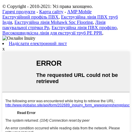
© Copyright - 2010-2021: Усі права захищено.
Гарячі продукти
-
Карта сайту
-
AMP Mobile
Екструзійний профіль ПВХ
,
Екструзійна лінія ПВХ труб
Індія
,
Екструзійна лінія Mohawk Spc Flooring
,
Лінія
пакувальної стрічки Pp
,
Екструзійна лінія ПВХ профілю
,
Високошвидкісна лінія для екструзії труб PE PPR
,
Надіслати електронний лист
x