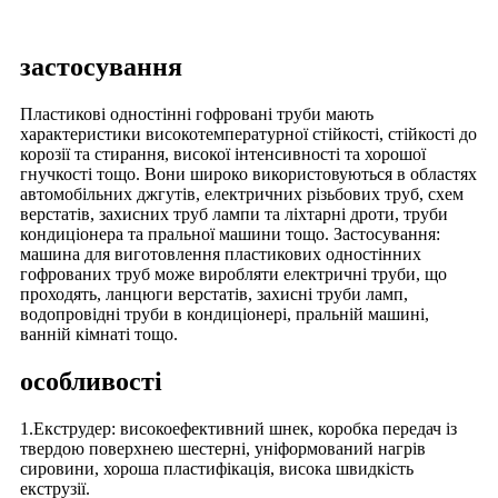
застосування
Пластикові одностінні гофровані труби мають
характеристики високотемпературної стійкості, стійкості до
корозії та стирання, високої інтенсивності та хорошої
гнучкості тощо. Вони широко використовуються в областях
автомобільних джгутів, електричних різьбових труб, схем
верстатів, захисних труб лампи та ліхтарні дроти, труби
кондиціонера та пральної машини тощо. Застосування:
машина для виготовлення пластикових одностінних
гофрованих труб може виробляти електричні труби, що
проходять, ланцюги верстатів, захисні труби ламп,
водопровідні труби в кондиціонері, пральній машині,
ванній кімнаті тощо.
особливості
1.Екструдер: високоефективний шнек, коробка передач із
твердою поверхнею шестерні, уніформований нагрів
сировини, хороша пластифікація, висока швидкість
екструзії.