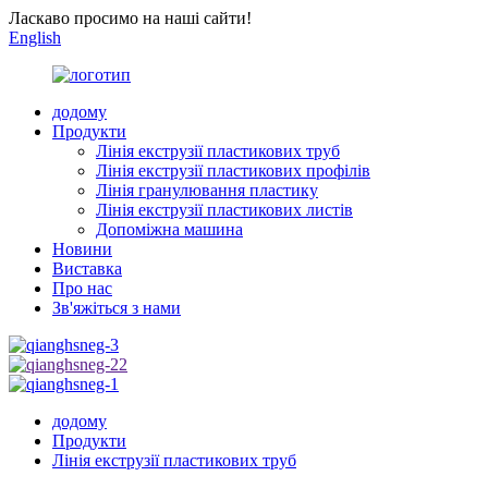
Ласкаво просимо на наші сайти!
English
додому
Продукти
Лінія екструзії пластикових труб
Лінія екструзії пластикових профілів
Лінія гранулювання пластику
Лінія екструзії пластикових листів
Допоміжна машина
Новини
Виставка
Про нас
Зв'яжіться з нами
додому
Продукти
Лінія екструзії пластикових труб