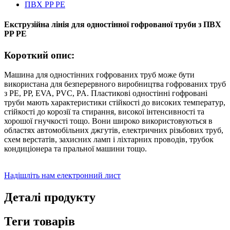
Екструзійна лінія для одностінної гофрованої труби з ПВХ
PP PE
Короткий опис:
Машина для одностінних гофрованих труб може бути
використана для безперервного виробництва гофрованих труб
з PE, PP, EVA, PVC, PA. Пластикові одностінні гофровані
труби мають характеристики стійкості до високих температур,
стійкості до корозії та стирання, високої інтенсивності та
хорошої гнучкості тощо. Вони широко використовуються в
областях автомобільних джгутів, електричних різьбових труб,
схем верстатів, захисних ламп і ліхтарних проводів, трубок
кондиціонера та пральної машини тощо.
Надішліть нам електронний лист
Деталі продукту
Теги товарів