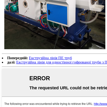
Попередній:
Екструзійна лінія ПЕ труб
далі:
Екструзійна лінія для одностінної гофрованої труби з