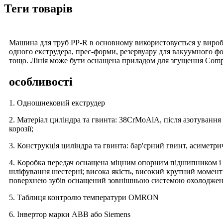
Теги товарів
Машина для труб PP-R в основному використовується у виробн
одного екструдера, прес-форми, резервуару для вакуумного фо
тощо. Лінія може бути оснащена приладом для згущення Comp
особливості
1. Одношнековий екструдер
2. Матеріал циліндра та гвинта: 38CrMoAlA, після азотування 
корозії;
3. Конструкція циліндра та гвинта: бар'єрний гвинт, асиметри
4. Коробка передач оснащена міцним опорним підшипником і в
шліфування шестерні; висока якість, високий крутний момент
поверхнею зубів оснащений зовнішньою системою охолодже
5. Таблиця контролю температури OMRON
6. Інвертор марки ABB або Siemens