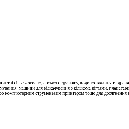
ництві сільськогосподарського дренажу, водопостачання та дрена
мування, машини для відкачування з кількома кігтями, планетарн
 або комп’ютерним струменевим принтером тощо для досягнення 