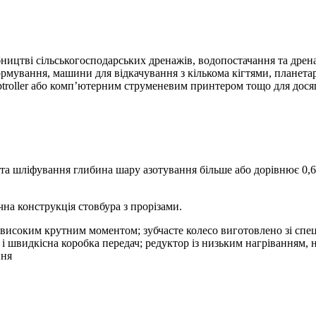
ицтві сільськогосподарських дренажів, водопостачання та дрена
рмування, машини для відкачування з кількома кігтями, планетар
troller або комп’ютерним струменевим принтером тощо для дося
та шліфування глибина шару азотування більше або дорівнює 0,6 м
чна конструкція стовбура з прорізами.
исоким крутним моментом; зубчасте колесо виготовлено зі спеці
 і швидкісна коробка передач; редуктор із низьким нагріванням,
ння