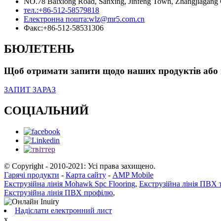
NO.78 Baixiong Road, Sanxing, Jinfeng Town, Zhangjiagang Ci
тел.:
+86-512-58579818
Електронна пошта:
wlz@mr5.com.cn
Факс:
+86-512-58531306
БЮЛЕТЕНЬ
Щоб отримати запити щодо наших продуктів або пр
ЗАПИТ ЗАРАЗ
СОЦІАЛЬНИЙ
© Copyright - 2010-2021: Усі права захищено.
Гарячі продукти
-
Карта сайту
-
AMP Mobile
Екструзійна лінія Mohawk Spc Flooring
,
Екструзійна лінія ПВХ т
Екструзійна лінія ПВХ профілю
,
Надіслати електронний лист
x