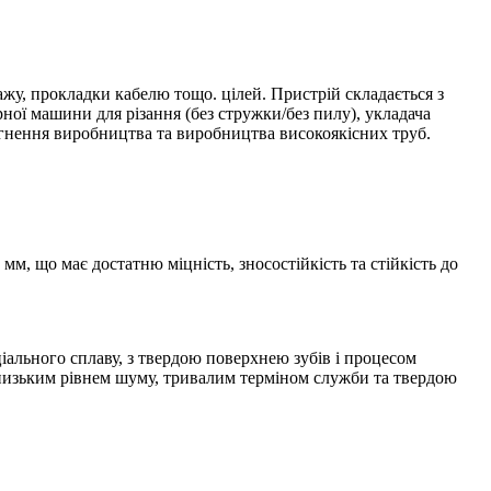
жу, прокладки кабелю тощо. цілей. Пристрій складається з
ної машини для різання (без стружки/без пилу), укладача
гнення виробництва та виробництва високоякісних труб.
м, що має достатню міцність, зносостійкість та стійкість до
ального сплаву, з твердою поверхнею зубів і процесом
 низьким рівнем шуму, тривалим терміном служби та твердою