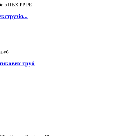
струзія...
тикових труб