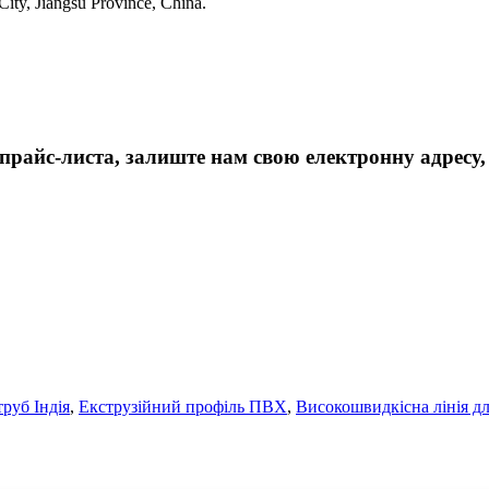
ty, Jiangsu Province, China.
айс-листа, залиште нам свою електронну адресу, і
руб Індія
,
Екструзійний профіль ПВХ
,
Високошвидкісна лінія дл