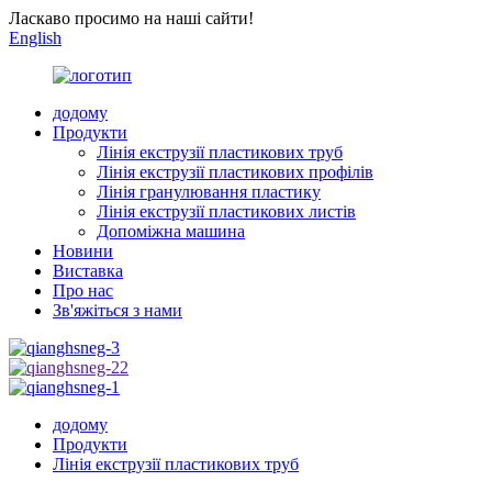
Ласкаво просимо на наші сайти!
English
додому
Продукти
Лінія екструзії пластикових труб
Лінія екструзії пластикових профілів
Лінія гранулювання пластику
Лінія екструзії пластикових листів
Допоміжна машина
Новини
Виставка
Про нас
Зв'яжіться з нами
додому
Продукти
Лінія екструзії пластикових труб